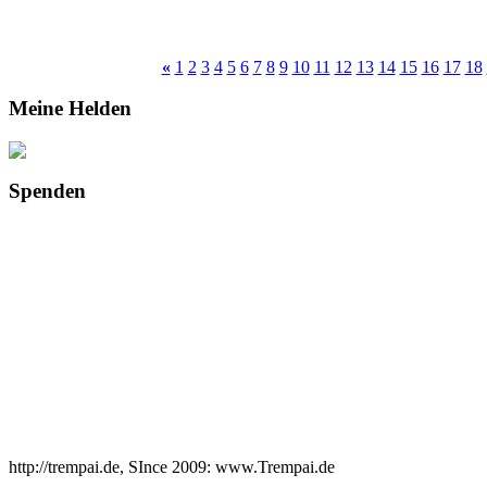
«
1
2
3
4
5
6
7
8
9
10
11
12
13
14
15
16
17
18
Meine Helden
Spenden
http://trempai.de, SInce 2009: www.Trempai.de