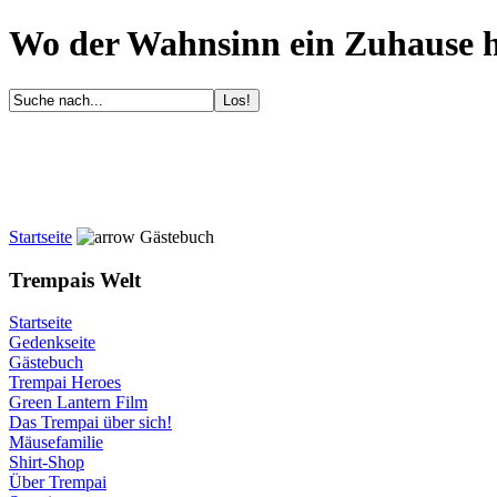
Wo der Wahnsinn ein Zuhause ha
Startseite
Gästebuch
Trempais Welt
Startseite
Gedenkseite
Gästebuch
Trempai Heroes
Green Lantern Film
Das Trempai über sich!
Mäusefamilie
Shirt-Shop
Über Trempai