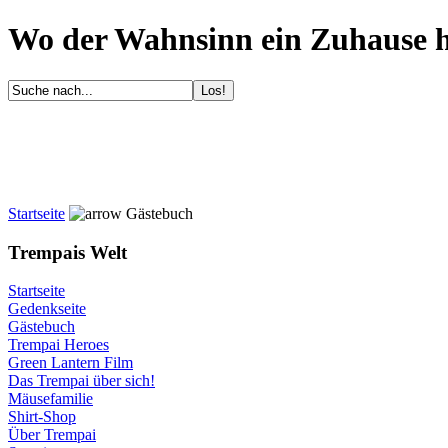
Wo der Wahnsinn ein Zuhause ha
Startseite
Gästebuch
Trempais Welt
Startseite
Gedenkseite
Gästebuch
Trempai Heroes
Green Lantern Film
Das Trempai über sich!
Mäusefamilie
Shirt-Shop
Über Trempai